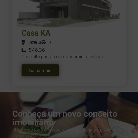
Casa KA
7
4
3
546,36
Casa alto padrão em condomínio fechado
Saiba mais
Conheça um novo conceito
imobiliário
Utilizamos todo o nosso repertório técnico e profissional
para entregar aos nossos clientes o imóvel ideal.