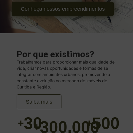
Conheça nossos empreendimentos
Por que existimos?
Trabalhamos para proporcionar mais qualidade de
vida, criar novas oportunidades e formas de se
integrar com ambientes urbanos, promovendo a
constante evolução no mercado de imóveis de
Curitiba e Região.
Saiba mais
30
500
+
+
300.000
+