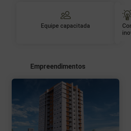
Equipe capacitada
Co
ino
Empreendimentos