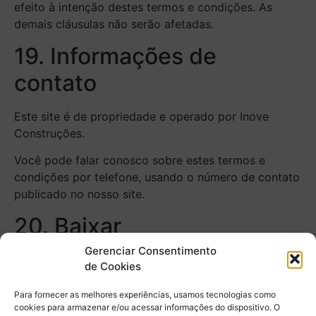
efeito à intenção destes termos e condições. As
demais cláusulas não serão afetadas.
19. Informações de
contato
Este site é de propriedade e operado por Inove
Construções.
Você pode falar conosco sobre estes termos e
condições por telefone, usando o número de contato
publicado no nosso site.
20. Baixar
Gerenciar Consentimento
Você também pode
baixar
nossos termos e
de Cookies
condições como um PDF.
Para fornecer as melhores experiências, usamos tecnologias como
cookies para armazenar e/ou acessar informações do dispositivo. O