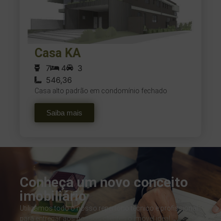
Casa KA
7
4
3
546,36
Casa alto padrão em condomínio fechado
Saiba mais
Conheça um novo conceito
imobiliário
Utilizamos todo o nosso repertório técnico e profissional
para entregar aos nossos clientes o imóvel ideal.