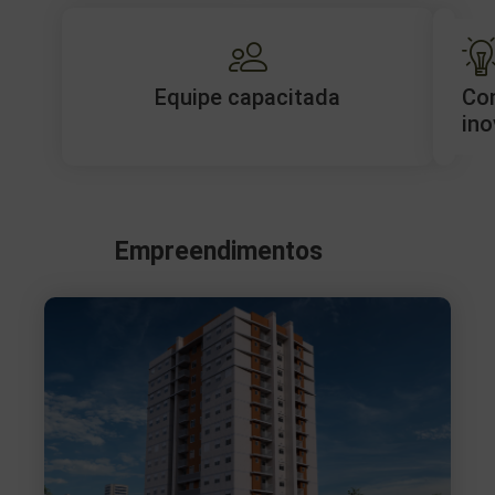
Equipe capacitada
Co
ino
Empreendimentos