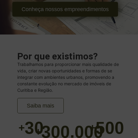
Conheça nossos empreendimentos
Por que existimos?
Trabalhamos para proporcionar mais qualidade de
vida, criar novas oportunidades e formas de se
integrar com ambientes urbanos, promovendo a
constante evolução no mercado de imóveis de
Curitiba e Região.
Saiba mais
30
500
+
+
300.000
+