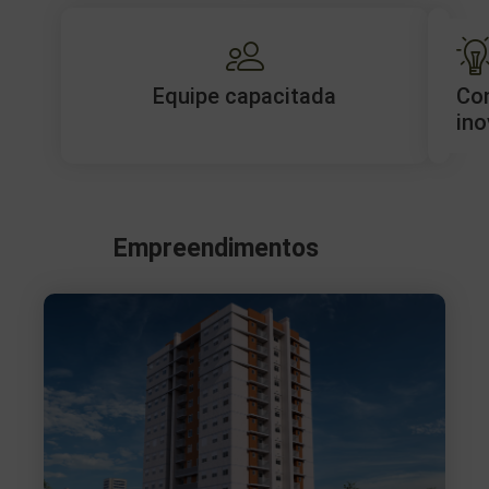
Equipe capacitada
Co
ino
Empreendimentos