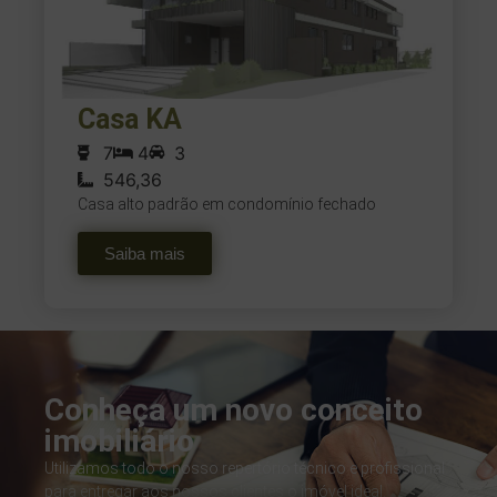
Casa KA
7
4
3
546,36
Casa alto padrão em condomínio fechado
Saiba mais
Conheça um novo conceito
imobiliário
Utilizamos todo o nosso repertório técnico e profissional
para entregar aos nossos clientes o imóvel ideal.