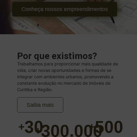
Conheça nossos empreendimentos
Por que existimos?
Trabalhamos para proporcionar mais qualidade de
vida, criar novas oportunidades e formas de se
integrar com ambientes urbanos, promovendo a
constante evolução no mercado de imóveis de
Curitiba e Região.
Saiba mais
30
500
+
+
300.000
+