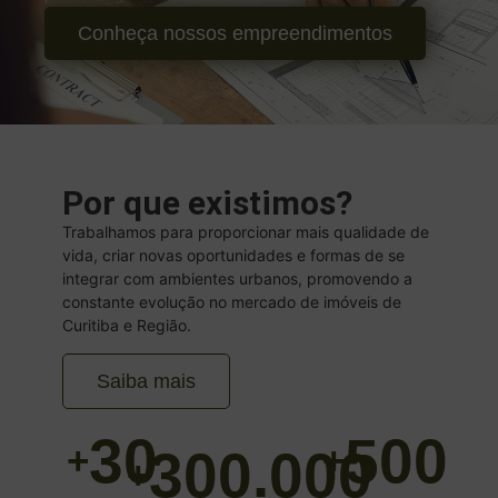
Conheça nossos empreendimentos
Por que existimos?
Trabalhamos para proporcionar mais qualidade de
vida, criar novas oportunidades e formas de se
integrar com ambientes urbanos, promovendo a
constante evolução no mercado de imóveis de
Curitiba e Região.
Saiba mais
30
500
+
+
300.000
+