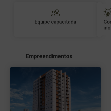
Equipe capacitada
Co
ino
Empreendimentos