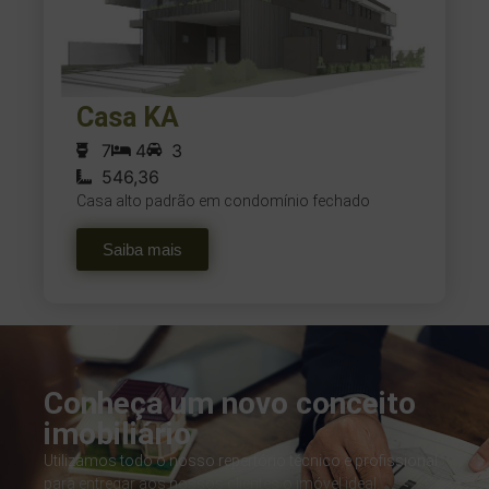
Casa KA
7
4
3
546,36
Casa alto padrão em condomínio fechado
Saiba mais
Conheça um novo conceito
imobiliário
Utilizamos todo o nosso repertório técnico e profissional
para entregar aos nossos clientes o imóvel ideal.