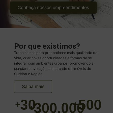
Conheça nossos empreendimentos
Por que existimos?
Trabalhamos para proporcionar mais qualidade de
vida, criar novas oportunidades e formas de se
integrar com ambientes urbanos, promovendo a
constante evolução no mercado de imóveis de
Curitiba e Região.
Saiba mais
30
500
+
+
300.000
+