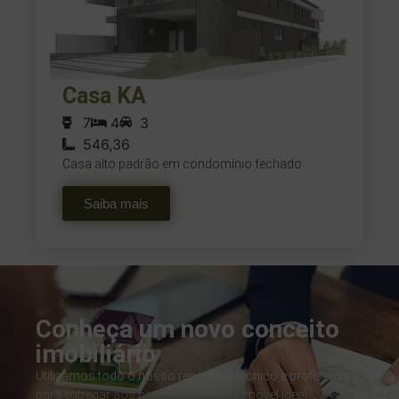
Casa KA
7
4
3
546,36
Casa alto padrão em condomínio fechado
Saiba mais
Conheça um novo conceito
imobiliário
Utilizamos todo o nosso repertório técnico e profissional
para entregar aos nossos clientes o imóvel ideal.