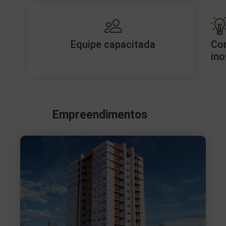
Equipe capacitada
Co
ino
Empreendimentos