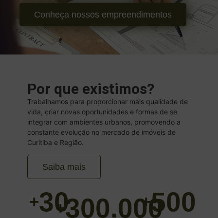
Conheça nossos empreendimentos
Por que existimos?
Trabalhamos para proporcionar mais qualidade de
vida, criar novas oportunidades e formas de se
integrar com ambientes urbanos, promovendo a
constante evolução no mercado de imóveis de
Curitiba e Região.
Saiba mais
30
500
+
+
300.000
+