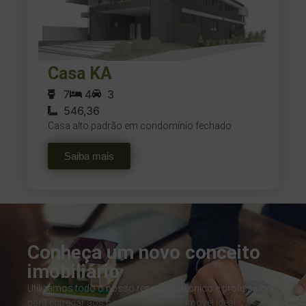
Casa KA
7
4
3
546,36
Casa alto padrão em condomínio fechado
Saiba mais
Conheça um novo conceito
imobiliário
Utilizamos todo o nosso repertório técnico e profissional
para entregar aos nossos clientes o imóvel ideal.