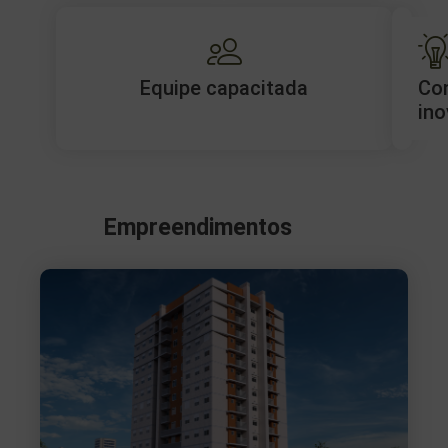
Equipe capacitada
Co
ino
Empreendimentos