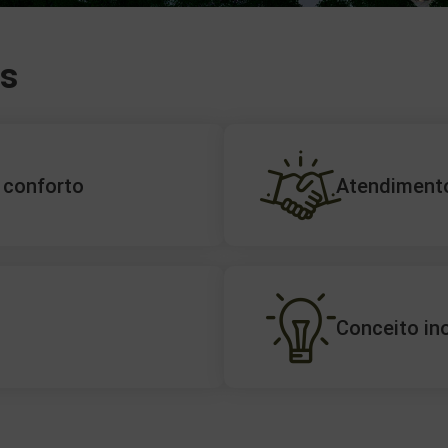
as
 conforto
Atendiment
Conceito in