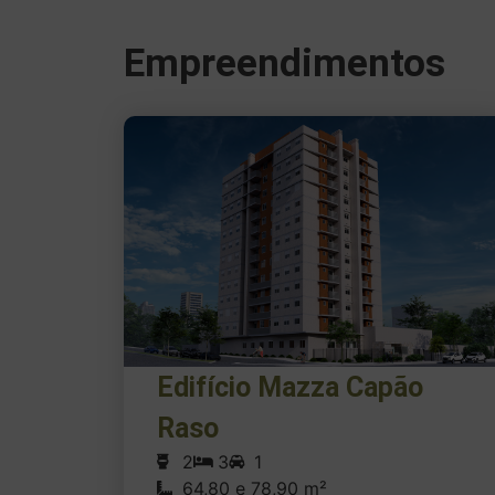
Empreendimentos
Edifício Mazza Capão
Raso
2
3
1
64,80 e 78,90 m²