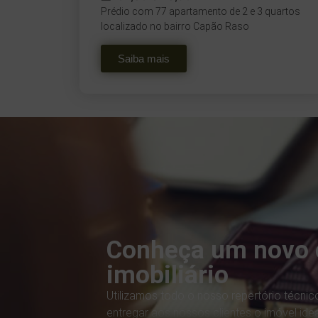
Prédio com 77 apartamento de 2 e 3 quartos
localizado no bairro Capão Raso
Saiba mais
Conheça um novo 
imobiliário
Utilizamos todo o nosso repertório técnico
entregar aos nossos clientes o imóvel idea