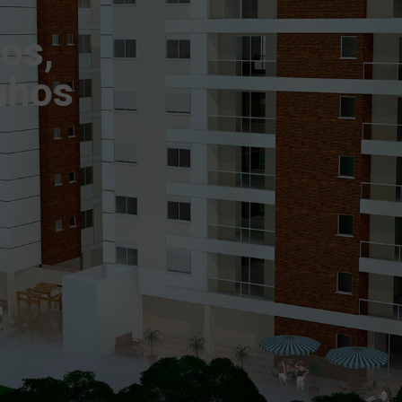
os,
nhos