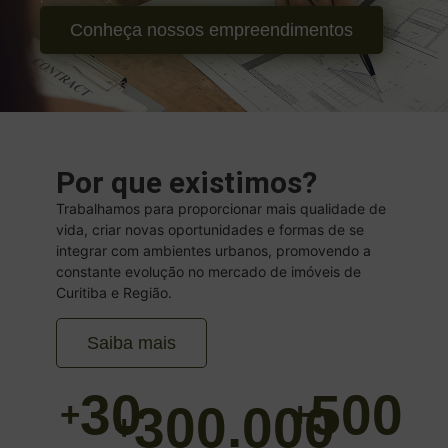
Conheça nossos empreendimentos
Por que existimos?
Trabalhamos para proporcionar mais qualidade de
vida, criar novas oportunidades e formas de se
integrar com ambientes urbanos, promovendo a
constante evolução no mercado de imóveis de
Curitiba e Região.
Saiba mais
30
500
+
+
300.000
+