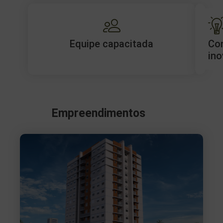
Equipe capacitada
Co
ino
Empreendimentos