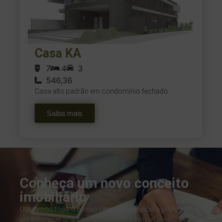
Casa KA
7
4
3
546,36
Casa alto padrão em condomínio fechado
Saiba mais
Conheça um novo conceito
imobiliário
Utilizamos todo o nosso repertório técnico e profissional
para entregar aos nossos clientes o imóvel ideal.