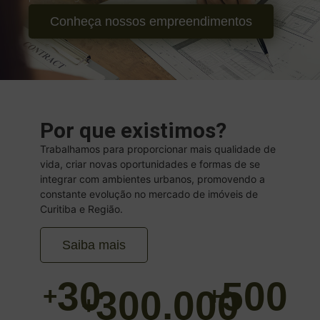
Conheça nossos empreendimentos
Por que existimos?
Trabalhamos para proporcionar mais qualidade de
vida, criar novas oportunidades e formas de se
integrar com ambientes urbanos, promovendo a
constante evolução no mercado de imóveis de
Curitiba e Região.
Saiba mais
30
500
+
+
300.000
+