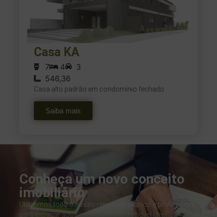
Casa KA
7
4
3
546,36
Casa alto padrão em condomínio fechado
Saiba mais
Conheça um novo conceito
imobiliário
Utilizamos todo o nosso repertório técnico e profissional
para entregar aos nossos clientes o imóvel ideal.