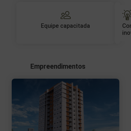
Equipe capacitada
Co
ino
Empreendimentos