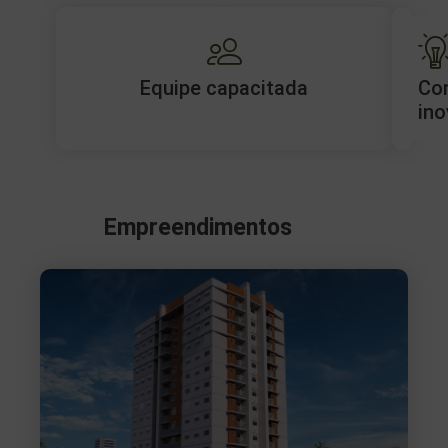
Equipe capacitada
Co
ino
Empreendimentos