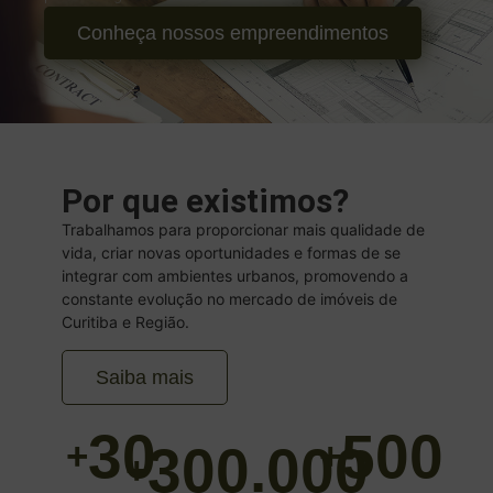
Conheça nossos empreendimentos
Por que existimos?
Trabalhamos para proporcionar mais qualidade de
vida, criar novas oportunidades e formas de se
integrar com ambientes urbanos, promovendo a
constante evolução no mercado de imóveis de
Curitiba e Região.
Saiba mais
30
500
+
+
300.000
+