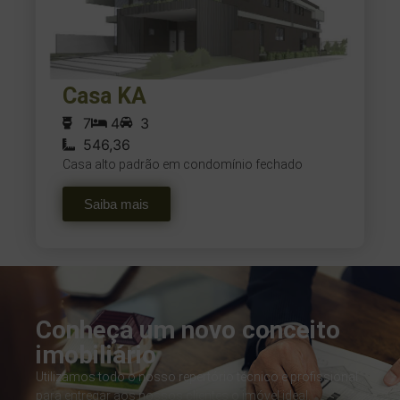
Casa KA
7
4
3
546,36
Casa alto padrão em condomínio fechado
Saiba mais
Conheça um novo conceito
imobiliário
Utilizamos todo o nosso repertório técnico e profissional
para entregar aos nossos clientes o imóvel ideal.