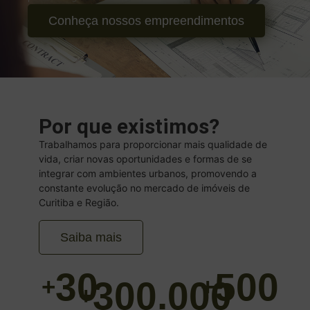
Conheça nossos empreendimentos
Por que existimos?
Trabalhamos para proporcionar mais qualidade de
vida, criar novas oportunidades e formas de se
integrar com ambientes urbanos, promovendo a
constante evolução no mercado de imóveis de
Curitiba e Região.
Saiba mais
30
500
+
+
300.000
+