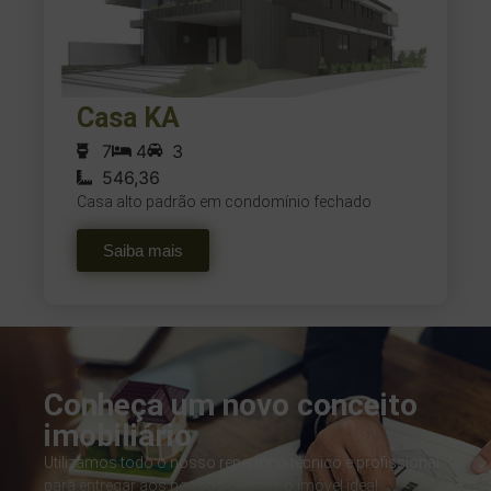
Casa KA
7
4
3
546,36
Casa alto padrão em condomínio fechado
Saiba mais
Conheça um novo conceito
imobiliário
Utilizamos todo o nosso repertório técnico e profissional
para entregar aos nossos clientes o imóvel ideal.