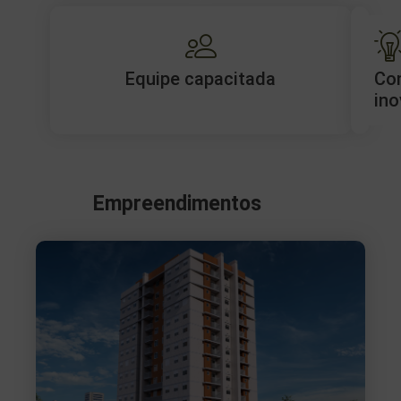
Equipe capacitada
Co
ino
Empreendimentos