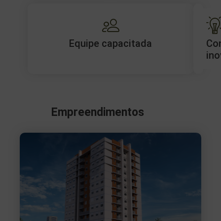
Equipe capacitada
Co
ino
Empreendimentos