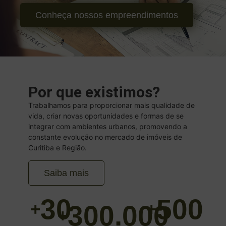
Conheça nossos empreendimentos
Por que existimos?
Trabalhamos para proporcionar mais qualidade de
vida, criar novas oportunidades e formas de se
integrar com ambientes urbanos, promovendo a
constante evolução no mercado de imóveis de
Curitiba e Região.
Saiba mais
30
500
+
+
300.000
+