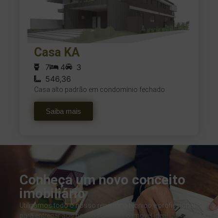
Casa KA
7
4
3
546,36
Casa alto padrão em condomínio fechado
Saiba mais
Conheça um novo conceito
imobiliário
Utilizamos todo o nosso repertório técnico e profissional
para entregar aos nossos clientes o imóvel ideal.