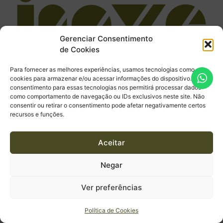
Gerenciar Consentimento
de Cookies
Para fornecer as melhores experiências, usamos tecnologias como
cookies para armazenar e/ou acessar informações do dispositivo. O
Inovando espaços, construindo sonhos
consentimento para essas tecnologias nos permitirá processar dados
Todos os direitos reservados
como comportamento de navegação ou IDs exclusivos neste site. Não
consentir ou retirar o consentimento pode afetar negativamente certos
recursos e funções.
Aceitar
Negar
Ver preferências
Política de Cookies