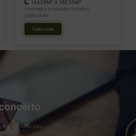
144,55M² A 160,55M²
3 sobrados localizados no bairro
Guabirotuba
Saiba mais
conceito
 e profissional para
l.