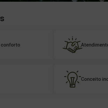
as
 conforto
Atendiment
Conceito in