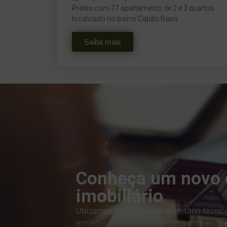
Prédio com 77 apartamento de 2 e 3 quartos
localizado no bairro Capão Raso
Saiba mais
Conheça um novo 
imobiliário
Utilizamos todo o nosso repertório técnico
entregar aos nossos clientes o imóvel idea