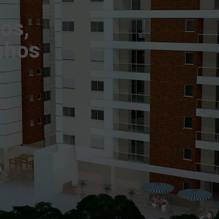
os,
nhos