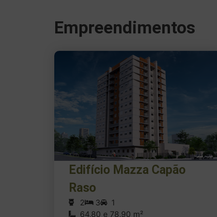
Empreendimentos
Edifício Mazza Capão
Raso
2
3
1
64,80 e 78,90 m²