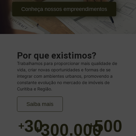
Conheça nossos empreendimentos
Por que existimos?
Trabalhamos para proporcionar mais qualidade de
vida, criar novas oportunidades e formas de se
integrar com ambientes urbanos, promovendo a
constante evolução no mercado de imóveis de
Curitiba e Região.
Saiba mais
30
500
+
+
300.000
+