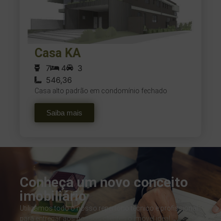
Casa KA
7
4
3
546,36
Casa alto padrão em condomínio fechado
Saiba mais
Conheça um novo conceito
imobiliário
Utilizamos todo o nosso repertório técnico e profissional
para entregar aos nossos clientes o imóvel ideal.