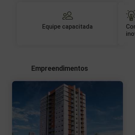
Equipe capacitada
Co
ino
Empreendimentos