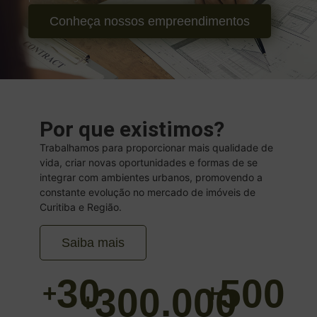
Conheça nossos empreendimentos
Por que existimos?
Trabalhamos para proporcionar mais qualidade de
vida, criar novas oportunidades e formas de se
integrar com ambientes urbanos, promovendo a
constante evolução no mercado de imóveis de
Curitiba e Região.
Saiba mais
30
500
+
+
300.000
+