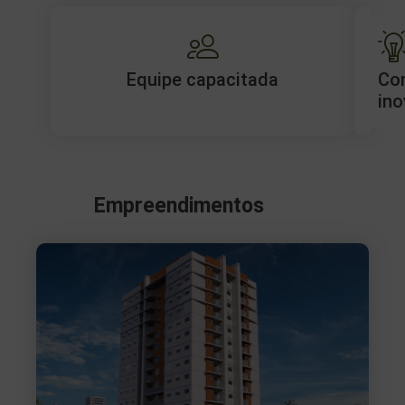
Equipe capacitada
Co
ino
Empreendimentos