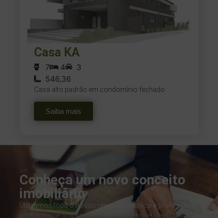
Casa KA
7
4
3
546,36
Casa alto padrão em condomínio fechado
Saiba mais
Conheça um novo conceito
imobiliário
Utilizamos todo o nosso repertório técnico e profissional
para entregar aos nossos clientes o imóvel ideal.